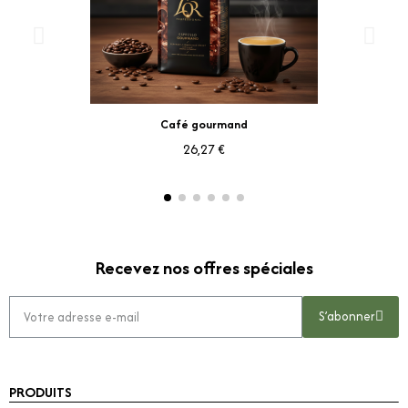
Aperçu rapide
Café gourmand
26,27 €
Recevez nos offres spéciales
S’abonner
PRODUITS