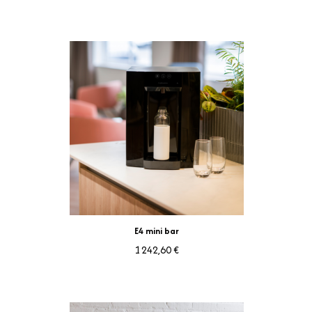
Aperçu rapide
E4 mini bar
1 242,60 €