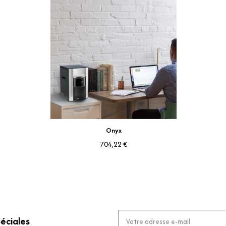
Aperçu rapide
Onyx
704,22 €
éciales