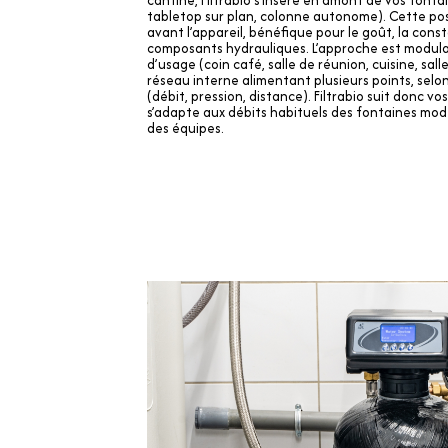
cantine, Filtrabio s’insère en amont de vos font
tabletop sur plan, colonne autonome). Cette pos
avant l’appareil, bénéfique pour le goût, la const
composants hydrauliques. L’approche est modulair
d’usage (coin café, salle de réunion, cuisine, sal
réseau interne alimentant plusieurs points, selo
(débit, pression, distance). Filtrabio suit donc vos
s’adapte aux débits habituels des fontaines mode
des équipes.