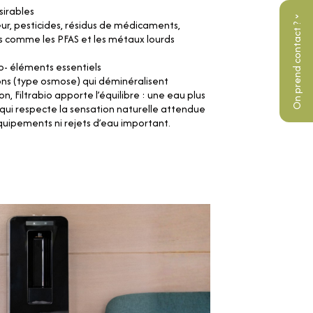
sirables
r, pesticides, résidus de médicaments,
On prend contact ?
 comme les PFAS et les métaux lourds
go- éléments essentiels
ons (type osmose) qui déminéralisent
 Filtrabio apporte l’équilibre : une eau plus
, qui respecte la sensation naturelle attendue
 équipements ni rejets d’eau important.