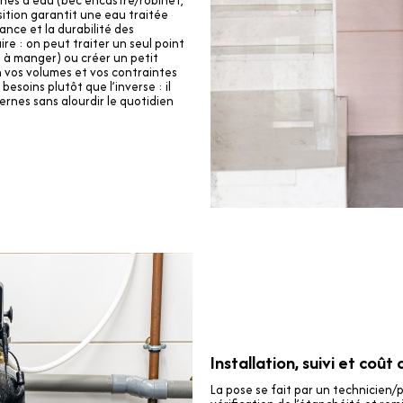
aines à eau (bec encastré/robinet,
ition garantit une eau traitée
ance et la durabilité des
e : on peut traiter un seul point
le à manger) ou créer un petit
n vos volumes et vos contraintes
 besoins plutôt que l’inverse : il
rnes sans alourdir le quotidien
Installation, suivi et coût
La pose se fait par un technicien/p