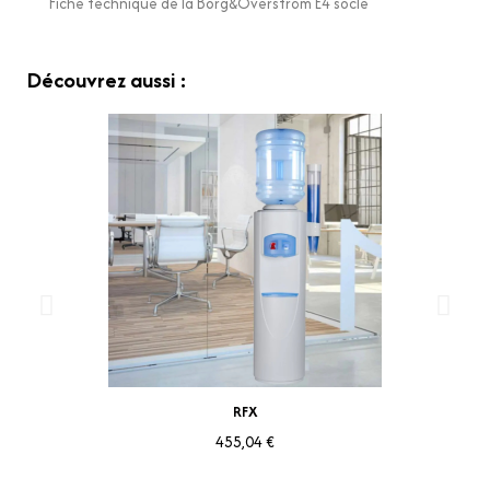
Fiche technique de la Borg&Overström E4 socle
Découvrez aussi :
Aperçu rapide
RFX
455,04 €