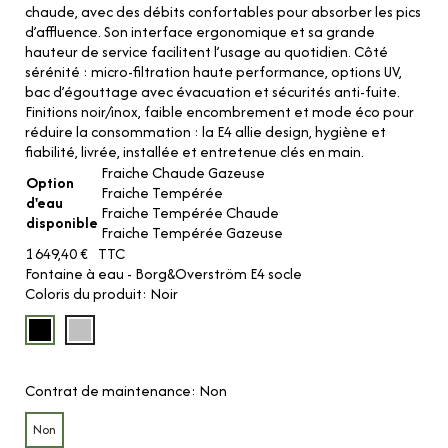
chaude, avec des débits confortables pour absorber les pics
d’affluence. Son interface ergonomique et sa grande
hauteur de service facilitent l’usage au quotidien. Côté
sérénité : micro-filtration haute performance, options UV,
bac d’égouttage avec évacuation et sécurités anti-fuite.
Finitions noir/inox, faible encombrement et mode éco pour
réduire la consommation : la E4 allie design, hygiène et
fiabilité, livrée, installée et entretenue clés en main.
Fraiche Chaude Gazeuse
Option
Fraiche Tempérée
d'eau
Fraiche Tempérée Chaude
disponible
Fraiche Tempérée Gazeuse
1 649,40 €
TTC
Fontaine à eau - Borg&Overström E4 socle
Coloris du produit
Noir
Contrat de maintenance
Non
Non